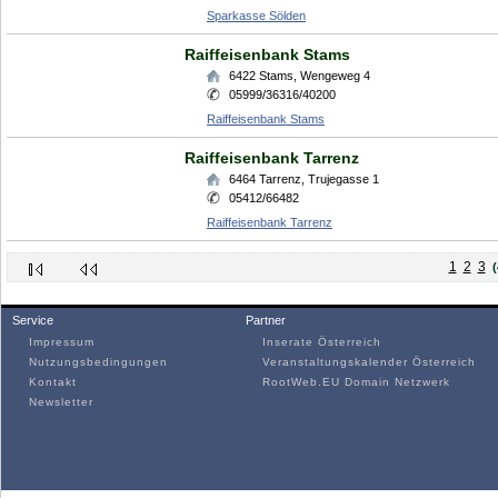
Sparkasse Sölden
Raiffeisenbank Stams
6422
Stams
,
Wengeweg 4
05999/36316/40200
Raiffeisenbank Stams
Raiffeisenbank Tarrenz
6464
Tarrenz
,
Trujegasse 1
05412/66482
Raiffeisenbank Tarrenz
1
2
3
(
Service
Partner
Impressum
Inserate Österreich
Nutzungsbedingungen
Veranstaltungskalender Österreich
Kontakt
RootWeb.EU Domain Netzwerk
Newsletter