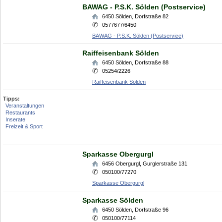
BAWAG - P.S.K. Sölden (Postservice)
6450
Sölden
,
Dorfstraße 82
0577677/6450
BAWAG - P.S.K. Sölden (Postservice)
Raiffeisenbank Sölden
6450
Sölden
,
Dorfstraße 88
05254/2226
Raiffeisenbank Sölden
Tipps:
Veranstaltungen
Restaurants
Inserate
Freizeit & Sport
Sparkasse Obergurgl
6456
Obergurgl
,
Gurglerstraße 131
050100/77270
Sparkasse Obergurgl
Sparkasse Sölden
6450
Sölden
,
Dorfstraße 96
050100/77114