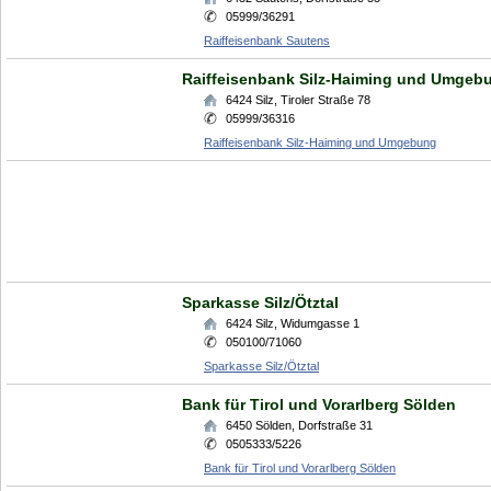
05999/36291
Raiffeisenbank Sautens
Raiffeisenbank Silz-Haiming und Umgeb
6424
Silz
,
Tiroler Straße 78
05999/36316
Raiffeisenbank Silz-Haiming und Umgebung
Sparkasse Silz/Ötztal
6424
Silz
,
Widumgasse 1
050100/71060
Sparkasse Silz/Ötztal
Bank für Tirol und Vorarlberg Sölden
6450
Sölden
,
Dorfstraße 31
0505333/5226
Bank für Tirol und Vorarlberg Sölden